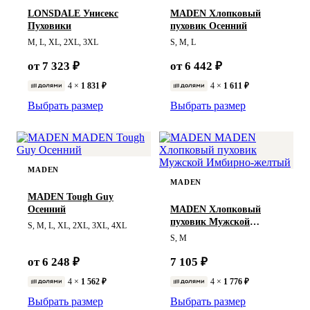
LONSDALE Унисекс
MADEN Хлопковый
Пуховики
пуховик Осенний
M, L, XL, 2XL, 3XL
S, M, L
от 7 323 ₽
от 6 442 ₽
4 ×
1 831 ₽
4 ×
1 611 ₽
Выбрать размер
Выбрать размер
MADEN
MADEN
MADEN Tough Guy
Осенний
MADEN Хлопковый
пуховик Мужской
S, M, L, XL, 2XL, 3XL, 4XL
Имбирно-желтый
S, M
от 6 248 ₽
7 105 ₽
4 ×
1 562 ₽
4 ×
1 776 ₽
Выбрать размер
Выбрать размер