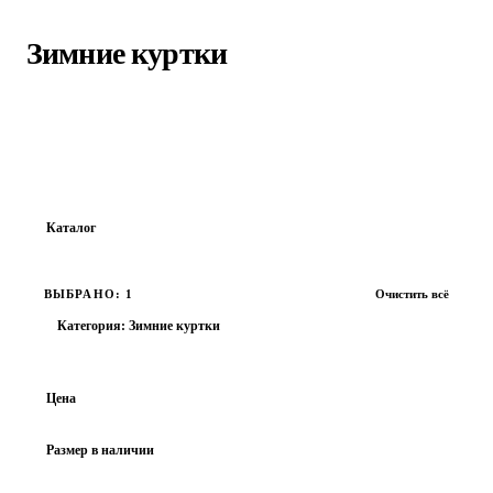
Главная
›
Каталог
›
Зимние куртки
Зимние куртки
Найдено:
22
товаров
Каталог
Все товары
ВЫБРАНО: 1
Очистить всё
ОБУВЬ
Категория: Зимние куртки
ОДЕЖДА
АКСЕССУАРЫ
Цена
ВЕРХНЯЯ ОДЕЖДА
Размер в наличии
Ветровки
Куртки