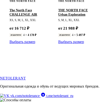
THE NORTH FACE
THE NORTH FACE
The North Face
THE NORTH FACE
CHALLENGE AIR
Urban Exploration
XS, S, M, L, XL, XXL
S, M, L, XL, XXL
от 16 712 ₽
от 21 988 ₽
4 ×
4 178 ₽
4 ×
5 497 ₽
Выбрать размер
Выбрать размер
NETOLERANT
Оригинальная одежда и обувь от ведущих мировых брендов.
vk.com/notolerance
t.me/netolerant_ru