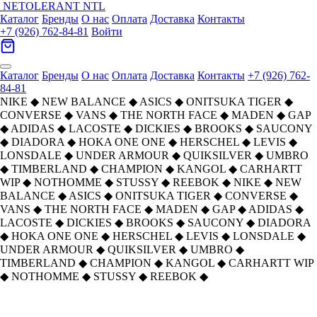
NETOLERANT
NTL
Каталог
Бренды
О нас
Оплата
Доставка
Контакты
+7 (926) 762-84-81
Войти
Каталог
Бренды
О нас
Оплата
Доставка
Контакты
+7 (926) 762-
84-81
NIKE
◆
NEW BALANCE
◆
ASICS
◆
ONITSUKA TIGER
◆
CONVERSE
◆
VANS
◆
THE NORTH FACE
◆
MADEN
◆
GAP
◆
ADIDAS
◆
LACOSTE
◆
DICKIES
◆
BROOKS
◆
SAUCONY
◆
DIADORA
◆
HOKA ONE ONE
◆
HERSCHEL
◆
LEVIS
◆
LONSDALE
◆
UNDER ARMOUR
◆
QUIKSILVER
◆
UMBRO
◆
TIMBERLAND
◆
CHAMPION
◆
KANGOL
◆
CARHARTT
WIP
◆
NOTHOMME
◆
STUSSY
◆
REEBOK
◆
NIKE
◆
NEW
BALANCE
◆
ASICS
◆
ONITSUKA TIGER
◆
CONVERSE
◆
VANS
◆
THE NORTH FACE
◆
MADEN
◆
GAP
◆
ADIDAS
◆
LACOSTE
◆
DICKIES
◆
BROOKS
◆
SAUCONY
◆
DIADORA
◆
HOKA ONE ONE
◆
HERSCHEL
◆
LEVIS
◆
LONSDALE
◆
UNDER ARMOUR
◆
QUIKSILVER
◆
UMBRO
◆
TIMBERLAND
◆
CHAMPION
◆
KANGOL
◆
CARHARTT WIP
◆
NOTHOMME
◆
STUSSY
◆
REEBOK
◆