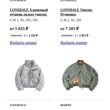
LONSDALE
LONSDALE
LONSDALE Хлопковый
LONSDALE Унисекс
пуховик пальто унисекс
Пуховики
S, M, L, XL, 2XL, 3XL
S, M, L, XL, 2XL
от 5 835 ₽
от 7 285 ₽
4 ×
1 459 ₽
4 ×
1 821 ₽
Выбрать размер
Выбрать размер
LONSDALE
MADEN