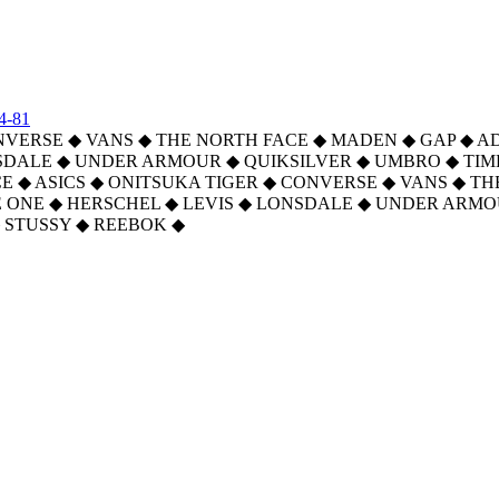
4-81
NVERSE
◆
VANS
◆
THE NORTH FACE
◆
MADEN
◆
GAP
◆
A
SDALE
◆
UNDER ARMOUR
◆
QUIKSILVER
◆
UMBRO
◆
TI
CE
◆
ASICS
◆
ONITSUKA TIGER
◆
CONVERSE
◆
VANS
◆
TH
 ONE
◆
HERSCHEL
◆
LEVIS
◆
LONSDALE
◆
UNDER ARMO
STUSSY
◆
REEBOK
◆