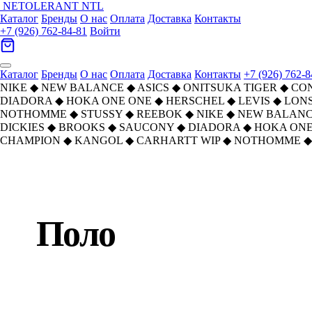
NETOLERANT
NTL
Каталог
Бренды
О нас
Оплата
Доставка
Контакты
+7 (926) 762-84-81
Войти
Каталог
Бренды
О нас
Оплата
Доставка
Контакты
+7 (926) 762-8
NIKE
◆
NEW BALANCE
◆
ASICS
◆
ONITSUKA TIGER
◆
CO
DIADORA
◆
HOKA ONE ONE
◆
HERSCHEL
◆
LEVIS
◆
LON
NOTHOMME
◆
STUSSY
◆
REEBOK
◆
NIKE
◆
NEW BALAN
DICKIES
◆
BROOKS
◆
SAUCONY
◆
DIADORA
◆
HOKA ONE
CHAMPION
◆
KANGOL
◆
CARHARTT WIP
◆
NOTHOMME
◆
Главная
›
Каталог
›
Поло
Поло